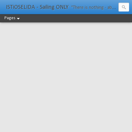
ISTiOSELIDA - Sailing ONLY
"There is nothing - absolutely nothing - half so much worth doing as simply messing about in boats." Water Rat, Kenneth Grahame
Pages