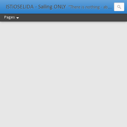
ISTiOSELIDA - Sailing ONLY
"There is nothing - absolutely nothing - half so much worth doing as simply messing about in boats." Water Rat, Kenneth Grahame
Pages