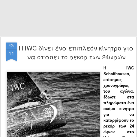
H IWC δίνει ένα επιπλεόν κίνητρο για
NOV
11
να σπάσει το ρεκόρ των 24ωρών
Η IWC
Schaffhausen,
επίσημος
χρονογράφος
του αγώνα,
έδωσε στα
πληρώματα ένα
ακόμα κίνητρο
για να
καταρρίψουν το
ρεκόρ των 24
ώρών στο