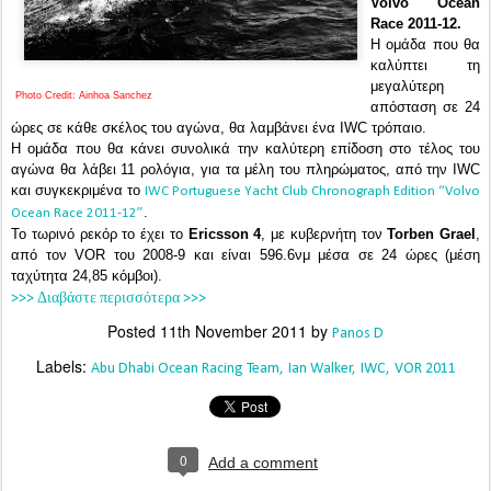
Volvo Ocean
Race 2011-12.
Η ομάδα που θα
καλύπτει τη
μεγαλύτερη
Photo Credit: Ainhoa Sanchez
απόσταση σε 24
ώρες σε κάθε σκέλος του αγώνα, θα λαμβάνει ένα IWC τρόπαιο.
Η ομάδα που θα κάνει συνολικά την καλύτερη επίδοση στο τέλος του
αγώνα θα λάβει 11 ρολόγια, για τα μέλη του πληρώματος, από την IWC
και συγκεκριμένα το
IWC Portuguese Yacht Club Chronograph Edition “Volvo
.
Ocean Race 2011-12”
Το τωρινό ρεκόρ το έχει το
Ericsson 4
, με κυβερνήτη τον
Torben Grael
,
από τον VOR του 2008-9 και είναι 596.6νμ μέσα σε 24 ώρες (μέση
ταχύτητα 24,85 κόμβοι).
>>> Διαβάστε περισσότερα >>>
Posted
11th November 2011
by
Panos D
Labels:
Abu Dhabi Ocean Racing Team
Ian Walker
IWC
VOR 2011
0
Add a comment