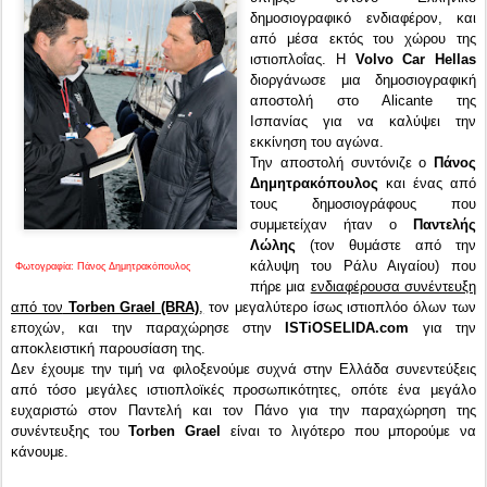
δημοσιογραφικό ενδιαφέρον, και
από μέσα εκτός του χώρου της
ιστιοπλοΐας. Η
Volvo Car Hellas
διοργάνωσε μια δημοσιογραφική
αποστολή στο Alicante της
Ισπανίας για να καλύψει την
εκκίνηση του αγώνα.
Την αποστολή συντόνιζε ο
Πάνος
Δημητρακόπουλος
και ένας από
τους δημοσιογράφους που
συμμετείχαν ήταν ο
Παντελής
Λώλης
(τον θυμάστε από την
κάλυψη του Ράλυ Αιγαίου) που
Φωτογραφία: Πάνος Δημητρακόπουλος
πήρε μια
ενδιαφέρουσα συνέντευξη
από τον
Torben Grael (BRA)
,
τον μεγαλύτερο ίσως ιστιοπλόο όλων των
εποχών, και την παραχώρησε στην
ISTiOSELIDA.com
για την
αποκλειστική παρουσίαση της.
Δεν έχουμε την τιμή να φιλοξενούμε συχνά στην Ελλάδα συνεντεύξεις
από τόσο μεγάλες ιστιοπλοϊκές προσωπικότητες, οπότε ένα μεγάλο
ευχαριστώ στον Παντελή και τον Πάνο για την παραχώρηση της
συνέντευξης του
Torben Grael
είναι το λιγότερο που μπορούμε να
κάνουμε.