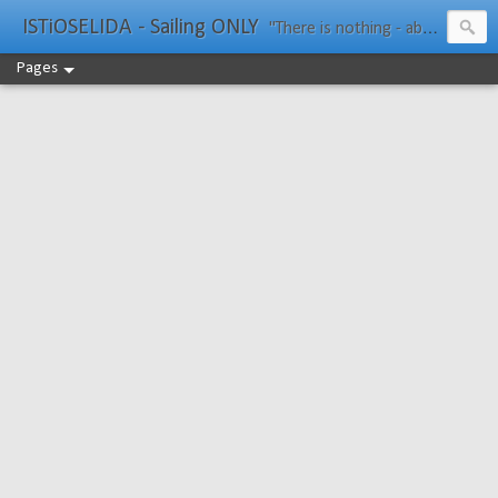
ISTiOSELIDA - Sailing ONLY
"There is nothing - absolutely nothing - half so much worth doing as simply messing about in boats." Water Rat, Kenneth Grahame
Pages