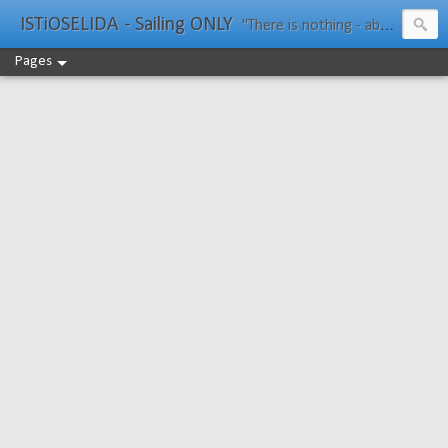
ISTiOSELIDA - Sailing ONLY
"There is nothing - absolutely nothing - half so much worth doing as simply messing about in boats." Water Rat, Kenneth Grahame
Pages