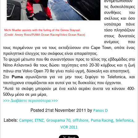
αντιμετωπίσουν
τις δυσκολότερες
συνθήκες του
σκέλους και όσο
νοτιότερα πάνε
τόσο πλησιάζουν
Michi Mueller assists with the furling of the Genoa Staysail.
(Credit: Amory Ross/PUMA Ocean Racing/Volvo Ocean Race)
στους δυνατούς
ανέμους που
τους περιμένουν για να τους εκτοξεύσουν στο Cape Town, οπότε ένας
προληπτικό έλεγχος του σκάφους είναι απαραίτητος.
Το ψυχρό
μέτωπο που θα συναντήσουν προς το τέλος της εβδομάδας στο
Νότιο Ατλαντικό θα τους δώσει ταχύτητες από 20-30 κόμβους και η ζωή
πάνω στα Volvo Open 70 θα γίνει πολύ υγρή, δύσκολη και απαιτητική.
Στο
Puma
αγωνίζονται για να μην τους ξεφύγει το Telefonica, και
ταυτόχρονα ετοιμάζονται και αυτοί για τις δυσκολίες που έρχονται.
"Αυτά τα σκάφη μπορούν με ένα καλό αεράκι άνετα να κάνουν 400-
500νμ μέσα σε μια μέρα,
>>> Διαβάστε περισσότερα >>>
Posted
21st November 2011
by
Panos D
Labels:
Camper
ETNZ
Groupama 70
offshore
Puma Racing
telefonica
VOR 2011