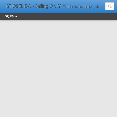
ISTiOSELIDA - Sailing ONLY
"There is nothing - absolutely nothing - half so much worth doing as simply messing about in boats." Water Rat, Kenneth Grahame
Pages