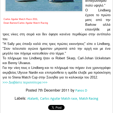
ανταγωνισμού
πολύ υψηλό."
Ο Lindberg
έχασε το πρώτο
Carlos Aguilar Match Race 2011,
ματς από την
Dean Barnes/Carlos Aguilar Match Racing
Barkow αλλά
επανήλθε με
τρεις νίκες στη σειρά και δεν άφησε κανένα περιθώριο στην αντίπαλο
του.
"Η Sally μας έπαιξε καλά στις τρεις πρώτες εκκινήσεις" είπε ο Lindberg,
"Στον τελευταίο αγώνα ήμασταν μπροστά από την αρχή και με ένα
μεγάλο τακ πήγαμε κατευθείαν στο τέρμα."
Το πλήρωμα του Lindberg ήταν οι Robert Skarp, Carl-Johan Uckelstam
και Benny Ulvaeus.
Για την νίκη τους ο Lindberg και το πλήρωμά του πήραν ένα χρονογράφο
ακριβείας Ulysse Nardin και επιπρόσθετα η ομάδα έλαβε μια πρόσκληση
για το Stena Match Cup στην Σουηδία για το καλοκαίρι του 2012.
>>> Διαβάστε περισσότερα >>>
Posted
7th December 2011
by
Panos D
Labels:
Atalanti
Carlos Aguilar Match race
Match Racing