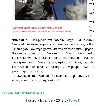
του
ταξ
ιδιο
ύ
του
ς
Groupama Sailing Team, skipper Franck Cammas
ήτα
(Photo Credit must read: IAN ROMAN/Volvo Ocean Race)
ν
εκπληκτικό, κατάφεραν να κάνουν μέχρι και 2.000νμ
διαφορά! Στο δεύτερο μισό κράτησαν τον καλό τους ρυθμό
και πέτυχαν καλύτερο χρόνο για περισσότερο από 2 μέρες.
Προφανώς είναι μια εξαιρετική απόδοση, είναι πολύ
περίπλοκο να ταξιδεύεις στο γύρο του κόσμου, πάνω σε
σκάφη που είναι τόσο γρήγορα, πρέπει να ξέρεις ακριβώς
πόσο να τα πιέσεις για να κρατήσεις τον ρυθμό, αλλά και
για να μην τα σπάσεις.
Το πλήρωμα του
Banque Populaire 5 ήξερε πως να το
κάνει, έκαναν εξαιρετική δουλειά."
>>> Διαβάστε περισσότερα >>>
Posted
7th January 2012
by
Panos D