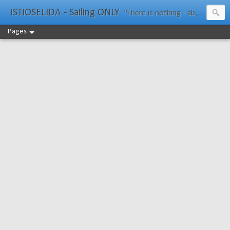
ISTiOSELIDA - Sailing ONLY
"There is nothing - absolutely nothing - half so much worth doing as simply messing about in boats." Water Rat, Kenneth Grahame
Pages