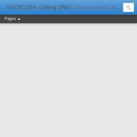
ISTiOSELIDA - Sailing ONLY
"There is nothing - absolutely nothing - half so much worth doing as simply messing about in boats." Water Rat, Kenneth Grahame
Pages