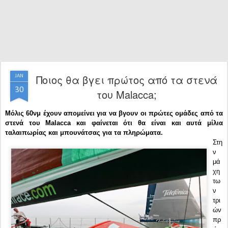
Ποιος θα βγει πρώτος από τα στενά
JAN
30
του Malacca;
Μόλις 60νμ έχουν απομείνει για να βγουν οι πρώτες ομάδες από τα
στενά του Malacca και φαίνεται ότι θα είναι και αυτά μίλια
ταλαιπωρίας και μπουνάτσας για τα πληρώματα.
Στη
ν
μά
χη
τω
ν
τρι
ών
πρ