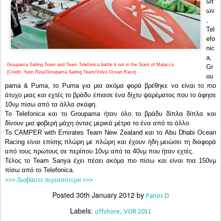
ώτ
ων
,
Tel
efo
nic
a,
Groupama Sailing Team and Team Telefonica battle it out in the Starit of Malacca
Gr
(Credit: Yann Riou/Groupama Sailing Team/Volvo Ocean Race)
ou
pama & Puma, το Puma για μια ακόμα φορά βρέθηκε να είναι το πιο
άτυχο μιας και εχτές το βράδυ έπιασε ένα δίχτυ ψαρέματος που το άφησε
10νμ πίσω από τα άλλα σκάφη.
Το Telefonica και το Groupama ήταν όλο το βράδυ δίπλα δίπλα και
δίνουν μια φοβερή μάχη όντας μερικά μέτρα το ένα από το άλλο.
To CAMPER with Emirates Team New Zealand και το Abu Dhabi Ocean
Racing είναι επίσης πλώρη με πλώρη και έχουν ήδη μειώσει τη διαφορά
από τους πρώτους σε περίπου 10νμ από τα 40νμ που ήταν εχτές.
Τέλος το Team Sanya έχει πέσει ακόμα πιο πίσω και είναι πια 150νμ
πίσω από το Telefonica.
>>> Διαβάστε περισσότερα >>>
Posted
30th January 2012
by
Panos D
Labels:
offshore
VOR 2011