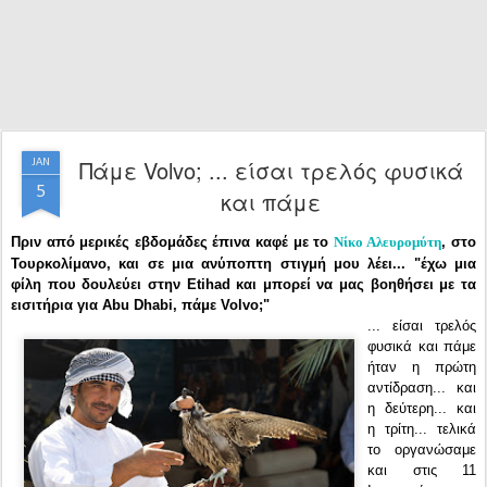
Πάμε Volvo; ... είσαι τρελός φυσικά
JAN
5
και πάμε
Πριν από μερικές εβδομάδες έπινα καφέ με το
, στο
Νίκο Αλευρομύτη
Τουρκολίμανο, και σε μια ανύποπτη στιγμή μου λέει... "έχω μια
φίλη που δουλεύει στην
Etihad
και μπορεί να μας βοηθήσει με τα
εισιτήρια για Abu Dhabi, πάμε Volvo;"
... είσαι τρελός
φυσικά και πάμε
ήταν η πρώτη
αντίδραση... και
η δεύτερη... και
η τρίτη... τελικά
το οργανώσαμε
και στις 11