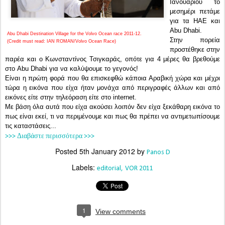
Ιανουαρίου το
μεσημέρι πετάμε
για τα ΗΑΕ και
Abu Dhabi.
Abu Dhabi Destination Village for the Volvo Ocean race 2011-12.
Στην πορεία
(Credit must read: IAN ROMAN/Volvo Ocean Race)
προστέθηκε στην
παρέα και ο Κωνσταντίνος Τσιγκαράς, οπότε για 4 μέρες θα βρεθούμε
στο Abu Dhabi για να καλύψουμε το γεγονός!
Είναι η πρώτη φορά που θα επισκεφθώ κάποια Αραβική χώρα και μέχρι
τώρα η εικόνα που είχα ήταν μονάχα από περιγραφές άλλων και από
εικόνες είτε στην τηλεόραση είτε στο internet.
Με βάση όλα αυτά που είχα ακούσει λοιπόν δεν είχα ξεκάθαρη εικόνα το
πως είναι εκεί, τι να περιμένουμε και πως θα πρέπει να αντιμετωπίσουμε
τις καταστάσεις...
>>> Διαβάστε περισσότερα >>>
Posted
5th January 2012
by
Panos D
Labels:
editorial
VOR 2011
1
View comments