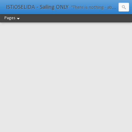
ISTiOSELIDA - Sailing ONLY
"There is nothing - absolutely nothing - half so much worth doing as simply messing about in boats." Water Rat, Kenneth Grahame
Pages