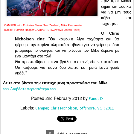
πριν προκαλέσει
ζημιά και φυσικά
για να μην τους
κόβει και
ταχύτητα.
CAMPER with Emirates Team New Zealand, Mike Pammenter
(Credit: Hamish Hooper/CAMPER ETNZ/Volvo Ocean Race)
Ο
Chris
Nicholson
είπε: "Θα κόψουμε λίγο ταχύτητα και θα
φέρουμε την καρίνα όλη από σταβέντο για να γείρουμε όσο
μπορούμε το σκάφος και να ρίξουμε τον Mike δεμένο με
ένα μαντάρι στο πλάι.
Θα προσπαθήσει είτε να βγάλει το σκοινί, είτε να το κόψει.
Θα κόψουμε για κανά δυο λεπτά και μετά ξανά φουλ
γκάζι."
Δείτε στο βίντεο την επιτυχημένη προσπάθεια του Mike...
>>> Διαβάστε περισσότερα >>>
Posted
2nd February 2012
by
Panos D
Labels:
Camper
Chris Nicholson
offshore
VOR 2011
0