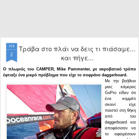
Τράβα στο πλάι να δεις τι πιάσαμε...
FEB
2
και πήγε...
Ο πλωριός του CAMPER, Mike Pammenter, με ακροβατικό τρόπο
έφτιαξε ένα μικρό πρόβλημα που είχε το σοφράνο daggerboard.
Με την βοήθεια
μιας κάμερας
GoPro είδαν ότι
ένα κομμάτι
σκοινί είχε
πιαστεί στη θήκη
από του
daggerboard και
αποφάσισαν να
το αφαιρέσουν