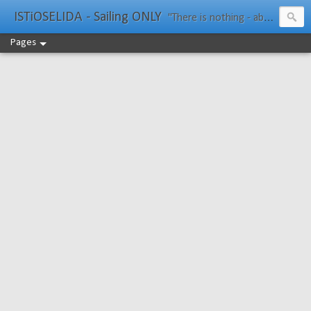
ISTiOSELIDA - Sailing ONLY
"There is nothing - absolutely nothing - half so much worth doing as simply messing about in boats." Water Rat, Kenneth Grahame
Pages