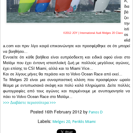
Α,
δια
βά
ζει
την
isti
©2012 JOY | International Audi Melges 20 Class
os
elid
a.com και πριν λίγο καιρό επικοινώνησε και προσφέρθηκε σε ότι μπορεί
να βοηθήσει...
Εννοείτε ότι κάθε βοήθεια είναι ευπρόσδεκτη και ειδικά αφού είναι στο
Μαϊάμι που έχει έντονη ιστιοπλοϊκή ζωή με πολλούς μεγάλους αγώνες,
έχει επίσης το CSI Miami, αλλά και το Miami Vice...
Και σε λίγους μήνες θα περάσει και το Volvo Ocean Race από εκεί...
Τα Melges 20 είναι μια συναρπαστική κλάση που προσφέρουν ωραίο
θέαμα με εντυπωσιακά σκάφη και πολύ καλά πληρώματα.
Δείτε πολλές
φωτογραφίες από τους αγώνες και περιμένουμε με ανυπομονησία να
πάει το Volvo Ocean Race στο Μαϊάμι...
>>> Διαβάστε περισσότερα >>>
Posted
16th February 2012
by
Panos D
Labels:
Melges 20
Periklis Miami