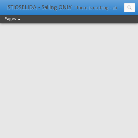
ISTiOSELIDA - Sailing ONLY
"There is nothing - absolutely nothing - half so much worth doing as simply messing about in boats." Water Rat, Kenneth Grahame
Pages