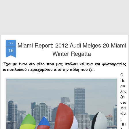
Miami Report: 2012 Audi Melges 20 Miami
FEB
16
Winter Regatta
Έχουμε έναν νέο φίλο που μας στέλνει κείμενα και φωτογραφίες
ιστιοπλοϊκού περιεχομένου από την πόλη που ζει.
Ο
Πε
ρικ
λής
ζει
στο
Μα
ϊάμ
ι,
ΗΠ