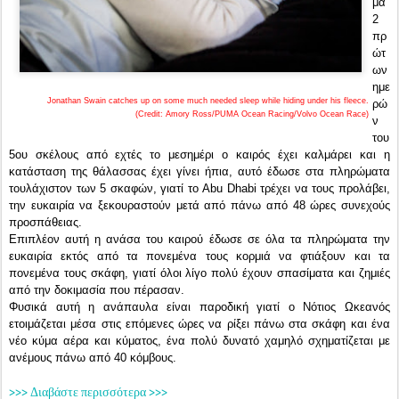
μα
2
πρ
ώτ
ων
ημε
Jonathan Swain catches up on some much needed sleep while hiding under his fleece.
ρώ
(Credit: Amory Ross/PUMA Ocean Racing/Volvo Ocean Race)
ν
του
5ου σκέλους από εχτές το μεσημέρι ο καιρός έχει καλμάρει και η
κατάσταση της θάλασσας έχει γίνει ήπια, αυτό έδωσε στα πληρώματα
τουλάχιστον των 5 σκαφών, γιατί το Abu Dhabi τρέχει να τους προλάβει,
την ευκαιρία να ξεκουραστούν μετά από πάνω από 48 ώρες συνεχούς
προσπάθειας.
Επιπλέον αυτή η ανάσα του καιρού έδωσε σε όλα τα πληρώματα την
ευκαιρία εκτός από τα πονεμένα τους κορμιά να φτιάξουν και τα
πονεμένα τους σκάφη, γιατί όλοι λίγο πολύ έχουν σπασίματα και ζημιές
από την δοκιμασία που πέρασαν.
Φυσικά αυτή η ανάπαυλα είναι παροδική γιατί ο Νότιος Ωκεανός
ετοιμάζεται μέσα στις επόμενες ώρες να ρίξει πάνω στα σκάφη και ένα
νέο κύμα αέρα και κύματος, ένα πολύ δυνατό χαμηλό σχηματίζεται με
ανέμους πάνω από 40 κόμβους.
>>> Διαβάστε περισσότερα >>>