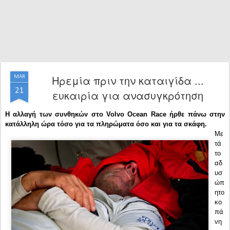
Ηρεμία πριν την καταιγίδα ...
MAR
21
ευκαιρία για ανασυγκρότηση
Η αλλαγή των συνθηκών στο Volvo Ocean Race ήρθε πάνω στην
κατάλληλη ώρα τόσο για τα πληρώματα όσο και για τα σκάφη.
Με
τά
το
αδ
υσ
ώπ
ητο
κο
πά
νη