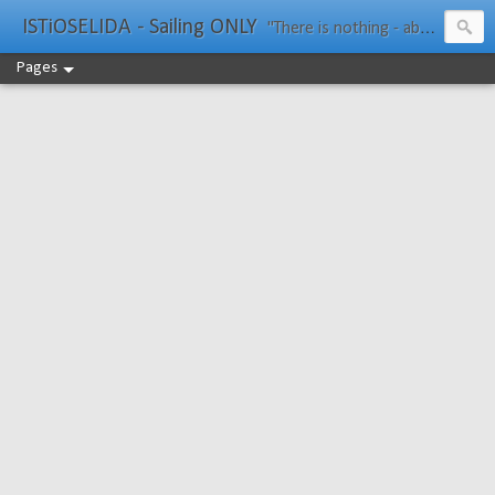
ISTiOSELIDA - Sailing ONLY
"There is nothing - absolutely nothing - half so much worth doing as simply messing about in boats." Water Rat, Kenneth Grahame
Pages