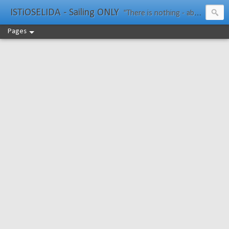
ISTiOSELIDA - Sailing ONLY
"There is nothing - absolutely nothing - half so much worth doing as simply messing about in boats." Water Rat, Kenneth Grahame
Pages