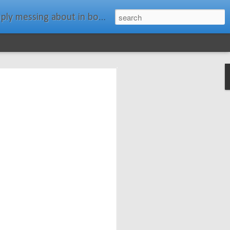
ats." Water Rat, Kenneth Grahame
ches New
n Spars has
pars.com.
imagery, and
isting and
ail about the