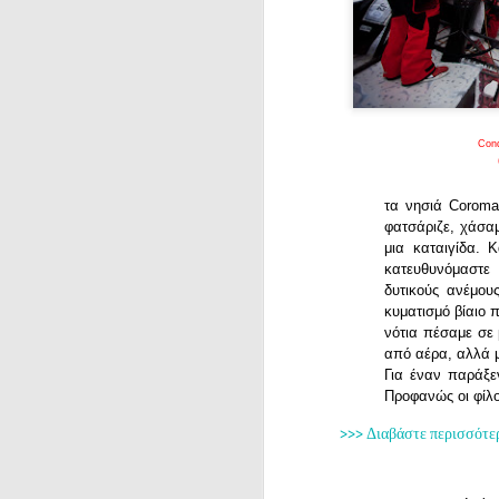
Cond
τα νησιά
Coroma
φατσάριζε, χάσα
μια καταιγίδα. 
κατευθυνόμαστε
δυτικούς ανέμου
κυματισμό βίαιο
νότια πέσαμε σε 
από αέρα, αλλά μ
Για έναν παράξε
Προφανώς οι φίλο
>>> Διαβάστε περισσότε