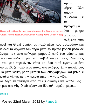
Southern Spars' global operation and product offe
πρώτες
previous version of the site.
μέρες. Όλα
πήγαν
"With eye-catching images of some of Southern 
σύμφωνα με
projects, the new, more visual home page provides
το
with access to a wide range of information with ju
πρόγραμμα.
clicks of their mouse. I think we're on the mark w
ένα μακρύ
itions get cold on the way south towards the Southern Ocean.
usability, providing quick access to details of th
(Credit: Amory Ross/PUMA Ocean Racing/Volvo Ocean Race)
μπράτσο
products, technology, services and news," said 
ανάμεσα από
Director, Mark Hauser.
ndel και
Great Barrier, με πολύ αέρα που αυξανόταν και
με όλα τα όργανα του αέρα μετά το πρώτο βράδυ μέσα σε
Κάναμε τακ αριστερήνεμοι μπροστά από ένα μέτωπο και
 νοτιοανατολικά για να καβαλήσουμε τους δυνατούς
ς που μας περιμένουν νότια και όλα αυτά έγιναν με ένα
 που ανέβαζε πολύ νερό πάνω στο σκάφος.
Στην πορεία μας
μια μεταβατική φάση μεταξύ των δυο χαμηλών και μείναμε
οιάζει κάπως με την ηρεμία πριν την καταιγίδα.
νο λόγο τα τέσσερα από τα έξι σκάφη είναι δίπλα μας...
ι μας στο Aby Dhabi είχαν μια δύσκολη πρώτη μέρα...
ρα >>>
Posted
22nd March 2012
by
Panos D