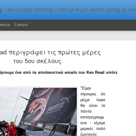
bsolutely nothing - half so much worth doing as simply messing about in bo
ertise
Contact
ead περιγράφει τις πρώτες μέρες
του 5ου σκέλους
τήσουμε ένα από τα απολαυστικά emails του Ken Read οπότε
Southern Spars Laun
JAN
19
"Είμαι
Website
σίγουρος ότι
μέχρι τώρα
North Technology Group (NTG) company Souther
θα είναι τα
launched a brand-new website at www.southerns
πάντα
καταγεγραμμ
With an emphasis on quality information, video, 
ένα - είχαμε
interactive elements, the new website provides ex
μερικές πολύ
prospective customers with considerably more det
ζωντανές