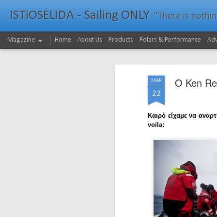
ISTiOSELIDA - Sailing ONLY
"There is nothing - a
Magazine
Home
About Us
Products
Polars & Performance
Adv
O Ken R
MAR
22
Καιρό είχαμε να αναρ
voila: