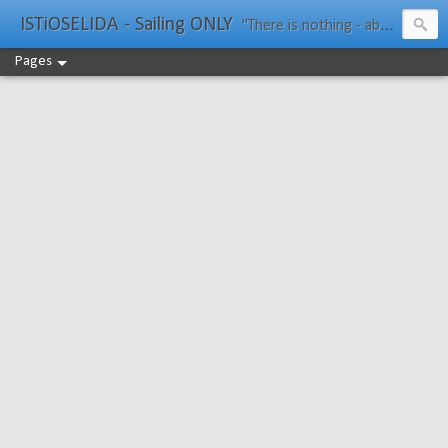
ISTiOSELIDA - Sailing ONLY
"There is nothing - absolutely nothing - half so much worth doing as simply messing about in boats." Water Rat, Kenneth Grahame
Pages