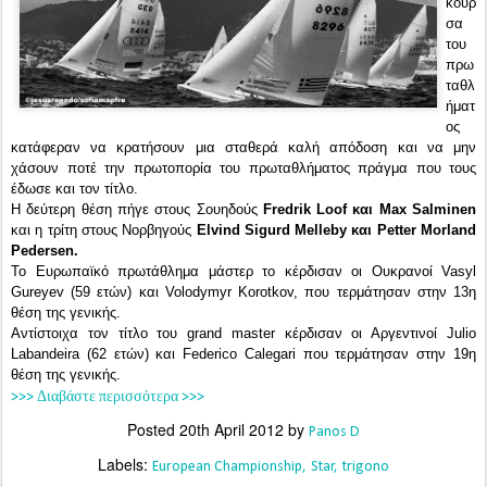
κούρ
σα
του
πρω
ταθλ
ήματ
ος
κατάφεραν να κρατήσουν μια σταθερά καλή απόδοση και να μην
χάσουν ποτέ την πρωτοπορία του πρωταθλήματος πράγμα που τους
έδωσε και τον τίτλο.
Η δεύτερη θέση πήγε στους Σουηδούς
Fredrik Loof και Max Salminen
και η τρίτη στους Νορβηγούς
Elvind Sigurd Melleby και Petter Morland
Pedersen.
Το Ευρωπαϊκό πρωτάθλημα μάστερ το κέρδισαν οι Ουκρανοί
Vasyl
Gureyev (59 ετών) και Volodymyr Korotkov, που τερμάτησαν στην 13η
θέση της γενικής.
Αντίστοιχα τον τίτλο του grand master κέρδισαν οι Αργεντινοί
Julio
Labandeira (62 ετών) και Federico Calegari που τερμάτησαν στην 19η
θέση της γενικής.
>>> Διαβάστε περισσότερα >>>
Posted
20th April 2012
by
Panos D
Labels:
European Championship
Star
trigono