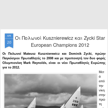
Οι Πολωνοί Kusznierewicz και Zycki Star
APR
20
European Champions 2012
Οι Πολωνοί Mateusz Kusznierewicz και Dominik Zycki, πρώην
Παγκόσμιοι Πρωταθλητές το 2008 και με προπονητή τον δυο φορές
Ολυμπιονίκη Mark Reynolds, είναι οι νέοι Πρωταθλητές Ευρώπης
για το 2012.
Μετ
ά
από
την
νίκη
στην
πρώ
τη