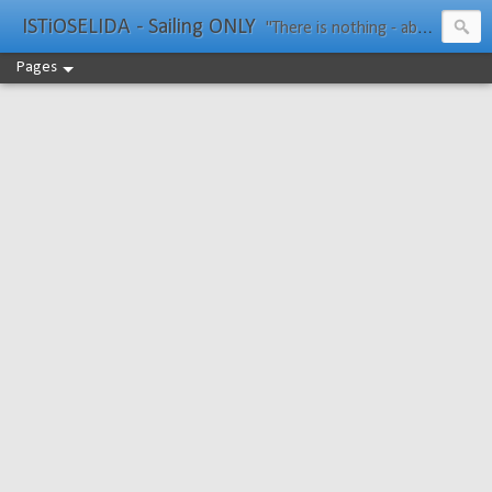
ISTiOSELIDA - Sailing ONLY
"There is nothing - absolutely nothing - half so much worth doing as simply messing about in boats." Water Rat, Kenneth Grahame
Pages