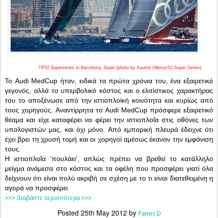
TP52 Superseries in Barcelona, Spain (photo by Xaume Olleros/52 Super Series)
Το Audi MedCup ήταν, ειδικά τα πρώτα χρόνια του, ένα εξαιρετικό
γεγονός, αλλά το υπερβολικό κόστος και ο ελιτίστικος χαρακτήρας
του το αποξένωσε από την ιστιοπλοϊκή κοινότητα και κυρίως από
τους χορηγούς.
Αναντίρρητα το Audi MedCup πρόσφερε εξαιρετικό
θέαμα και είχε καταφέρει να φέρει την ιστιοπλοΐα στις οθόνες των
υπολογιστών μας, και όχι μόνο. Από εμπορική πλευρά έδειχνε ότι
έχει βρει τη χρυσή τομή και οι χορηγοί αμέσως έκαναν την εμφάνιση
τους.
Η ιστιοπλοΐα 'πουλάει', απλώς πρέπει να βρεθεί το κατάλληλο
μείγμα ανάμεσα στο κόστος και τα οφέλη που προσφέρει γιατί όλα
δείχνουν ότι είναι πολύ ακριβή σε σχέση με το τι είναι διατεθειμένη η
αγορά να προσφέρει.
>>> Διαβάστε περισσότερα >>>
Posted
25th May 2012
by
Panos D