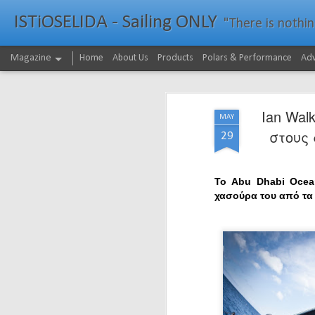
ISTiOSELIDA - Sailing ONLY
"There is nothing - a
Magazine
Home
About Us
Products
Polars & Performance
Adv
Ian Wal
MAY
στους 
29
Το Abu Dhabi Ocean
χασούρα του από τα