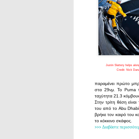
Justin Slattery helps al
Credit: Nick Da
παραμένει πρώτο μπρ
στα 29νμ. Το Puma τ
ταχύτητα 21.3 κόμβους
Στην τρίτη θέση είνα
του από το Abu Dhabi
βρήκε τον καιρό του κα
το κόκκινο σκάφος.
>>> Διαβάστε περισσότε