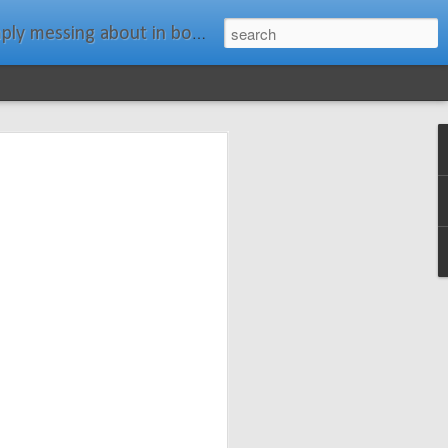
ats." Water Rat, Kenneth Grahame
ches New
n Spars has
pars.com.
imagery, and
isting and
ail about the