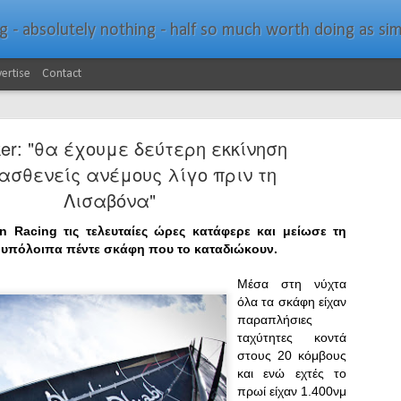
bsolutely nothing - half so much worth doing as simply messing about in bo
ertise
Contact
ker: "θα έχουμε δεύτερη εκκίνηση
ασθενείς ανέμους λίγο πριν τη
Λισαβόνα"
 Racing τις τελευταίες ώρες κατάφερε και μείωσε τη
Southern Spars Laun
JAN
 υπόλοιπα πέντε σκάφη που το καταδιώκουν.
19
Website
Μέσα στη νύχτα
North Technology Group (NTG) company Souther
όλα τα σκάφη είχαν
launched a brand-new website at www.southerns
παραπλήσιες
ταχύτητες κοντά
With an emphasis on quality information, video, 
στους 20 κόμβους
interactive elements, the new website provides ex
και ενώ εχτές το
prospective customers with considerably more det
πρωί είχαν 1.400νμ