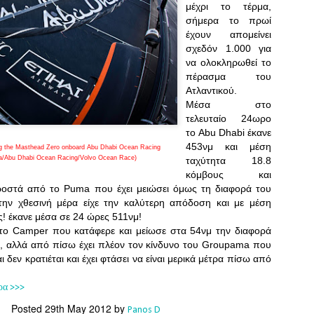
Southern Spars' global operation and product offe
μέχρι το τέρμα,
previous version of the site.
σήμερα το πρωί
έχουν απομείνει
"With eye-catching images of some of Southern 
σχεδόν 1.000 για
projects, the new, more visual home page provides
να ολοκληρωθεί το
with access to a wide range of information with ju
πέρασμα του
clicks of their mouse. I think we're on the mark w
Ατλαντικού.
usability, providing quick access to details of th
Μέσα στο
products, technology, services and news," said 
τελευταίο 24ωρο
Director, Mark Hauser.
το Abu Dhabi έκανε
453νμ και μέση
ong the Masthead Zero onboard Abu Dhabi Ocean Racing
na/Abu Dhabi Ocean Racing/Volvo Ocean Race)
ταχύτητα 18.8
κόμβους και
οστά από το Puma που έχει μειώσει όμως τη διαφορά του
ην χθεσινή μέρα είχε την καλύτερη απόδοση και με μέση
! έκανε μέσα σε 24 ώρες 511νμ!
ι το Camper που κατάφερε και μείωσε στα 54νμ την διαφορά
, αλλά από πίσω έχει πλέον τον κίνδυνο του Groupama που
ι δεν κρατιέται και έχει φτάσει να είναι μερικά μέτρα πίσω από
ρα >>>
Posted
29th May 2012
by
Panos D