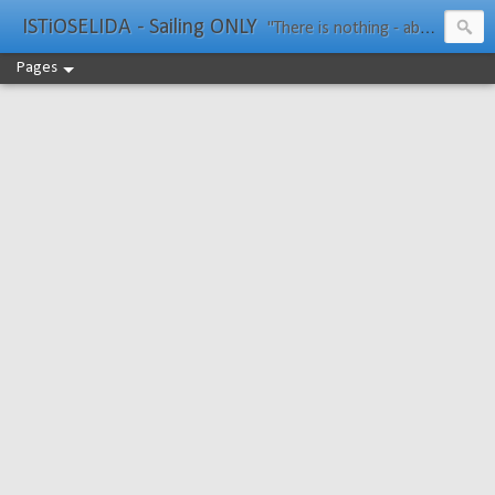
ISTiOSELIDA - Sailing ONLY
"There is nothing - absolutely nothing - half so much worth doing as simply messing about in boats." Water Rat, Kenneth Grahame
Pages