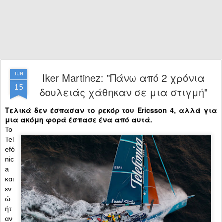
Iker Martinez: "Πάνω από 2 χρόνια
JUN
15
δουλειάς χάθηκαν σε μια στιγμή"
Τελικά δεν έσπασαν το ρεκόρ του Ericsson 4, αλλά για
μια ακόμη φορά έσπασε ένα από αυτά.
Το
Tel
efó
nic
a
και
εν
ώ
ήτ
αν