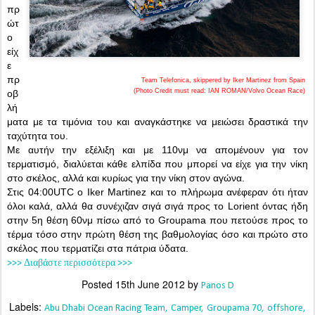
πρ
ώτ
ο
είχ
ε
πρ
Team Telefonica, skippered by Iker Martinez from Spain
(Photo Credit must read: IAN ROMAN/Volvo Ocean Race)
οβ
λή
ματα με τα τιμόνια του και αναγκάστηκε να μειώσει δραστικά την
ταχύτητα του.
Με αυτήν την εξέλιξη και με 110νμ να απομένουν για τον
τερματισμό, διαλύεται κάθε ελπίδα που μπορεί να είχε για την νίκη
στο σκέλος, αλλά και κυρίως για την νίκη στον αγώνα.
Στις 04:00UTC ο Iker Martinez και το πλήρωμα ανέφεραν ότι ήταν
όλοι καλά, αλλά θα συνέχιζαν σιγά σιγά προς το Lorient όντας ήδη
στην 5η θέση 60νμ πίσω από το Groupama που πετούσε προς το
τέρμα τόσο στην πρώτη θέση της βαθμολογίας όσο και πρώτο στο
σκέλος που τερματίζει στα πάτρια ύδατα.
>>> Διαβάστε περισσότερα >>>
Posted
15th June 2012
by
Panos D
Labels:
Abu Dhabi Ocean Racing Team
Camper
Groupama 70
offshore