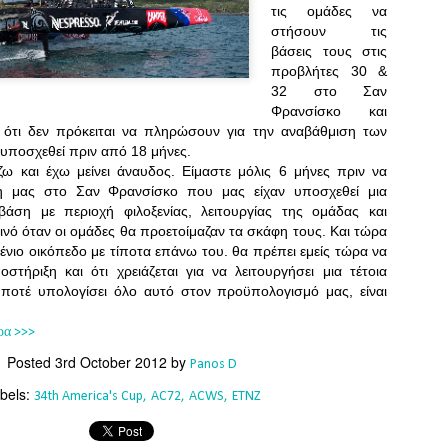
Southern Spars' global operation and product offe
τις ομάδες να
previous version of the site.
στήσουν τις
βάσεις τους στις
"With eye-catching images of some of Southern 
προβλήτες 30 &
projects, the new, more visual home page provides
32 στο Σαν
with access to a wide range of information with ju
Φρανσίσκο και
clicks of their mouse. I think we're on the mark w
ν ότι δεν πρόκειται να πληρώσουν για την αναβάθμιση των
usability, providing quick access to details of th
υποσχεθεί πριν από 18 μήνες.
products, technology, services and news," said 
ζω και έχω μείνει άναυδος. Είμαστε μόλις 6 μήνες πριν να
Director, Mark Hauser.
η μας στο Σαν Φρανσίσκο που μας είχαν υποσχεθεί μια
βάση με περιοχή φιλοξενίας, λειτουργίας της ομάδας και
νό όταν οι ομάδες θα προετοίμαζαν τα σκάφη τους. Και τώρα
τένιο οικόπεδο με τίποτα επάνω του. θα πρέπει εμείς τώρα να
στήριξη και ότι χρειάζεται για να λειτουργήσει μια τέτοια
 ποτέ υπολογίσει όλο αυτό στον προϋπολογισμό μας, είναι
ρα >>>
Posted
3rd October 2012
by
Panos D
bels:
34th America's Cup
AC72
ACWS
ETNZ