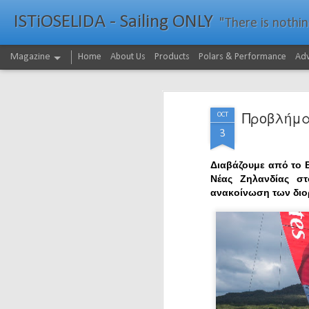
ISTiOSELIDA - Sailing ONLY
"There is nothing - a
Magazine
Home
About Us
Products
Polars & Performance
Adv
Προβλήματ
OCT
3
Διαβάζουμε από το B
Νέας Ζηλανδίας στ
ανακοίνωση των δι