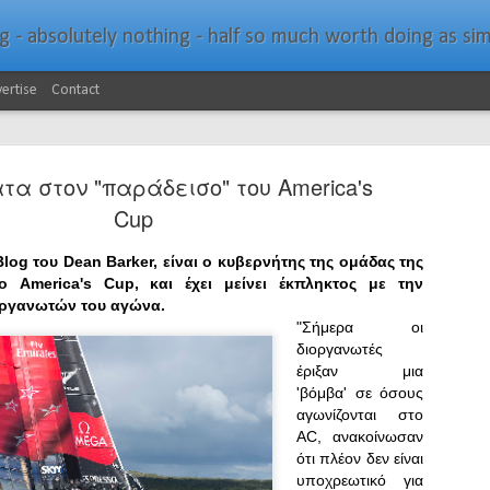
bsolutely nothing - half so much worth doing as simply messing about in bo
ertise
Contact
α στον "παράδεισο" του America's
Cup
log του Dean Barker, είναι ο κυβερνήτης της ομάδας της
ο America's Cup, και έχει μείνει έκπληκτος με την
Southern Spars Laun
JAN
οργανωτών του αγώνα.
19
Website
"Σήμερα οι
διοργανωτές
North Technology Group (NTG) company Souther
έριξαν μια
launched a brand-new website at www.southerns
'βόμβα' σε όσους
αγωνίζονται στο
With an emphasis on quality information, video, 
AC, ανακοίνωσαν
interactive elements, the new website provides ex
ότι πλέον δεν είναι
prospective customers with considerably more det
υποχρεωτικό για