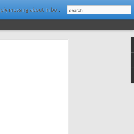
ats." Water Rat, Kenneth Grahame
ches New
n Spars has
pars.com.
imagery, and
isting and
ail about the