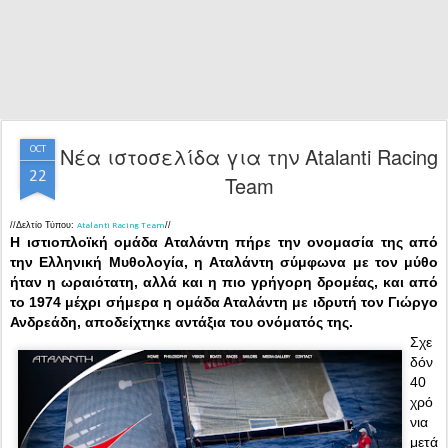
Νέα ιστοσελίδα για την Atalanti Racing
OCT
22
Team
//Δελτίο Τύπου:
//
Atalanti Racing Team
Η ιστιοπλοϊκή ομάδα Αταλάντη πήρε την ονομασία της από
την Ελληνική Μυθολογία, η Αταλάντη σύμφωνα με τον μύθο
ήταν η ωραιότατη, αλλά και η πιο γρήγορη δρομέας, και από
το 1974 μέχρι σήμερα η ομάδα Αταλάντη με ιδρυτή τον Γιώργο
Ανδρεάδη, αποδείχτηκε αντάξια του ονόματός της.
Σχε
δόν
40
χρό
νια
μετά