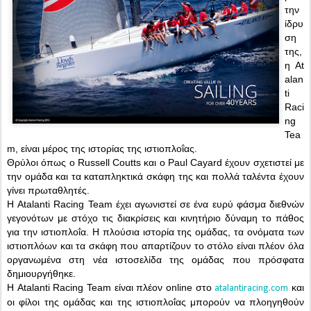
την
ίδρυ
ση
της,
η At
alan
ti
Raci
ng
Tea
m, είναι μέρος της ιστορίας της ιστιοπλοΐας.
Θρύλοι όπως ο Russell Coutts και ο Paul Cayard έχουν σχετιστεί με
την ομάδα και τα καταπληκτικά σκάφη της και πολλά ταλέντα έχουν
γίνει πρωταθλητές.
Η Atalanti Racing Team έχει αγωνιστεί σε ένα ευρύ φάσμα διεθνών
γεγονότων με στόχο τις διακρίσεις και κινητήριο δύναμη το πάθος
για την ιστιοπλοΐα. Η πλούσια ιστορία της ομάδας, τα ονόματα των
ιστιοπλόων και τα σκάφη που απαρτίζουν το στόλο είναι πλέον όλα
οργανωμένα στη νέα ιστοσελίδα της ομάδας που πρόσφατα
δημιουργήθηκε.
Η Atalanti Racing Team είναι πλέον online στο
και
atalantiracing.com
οι φίλοι της ομάδας και της ιστιοπλοΐας μπορούν να πλοηγηθούν