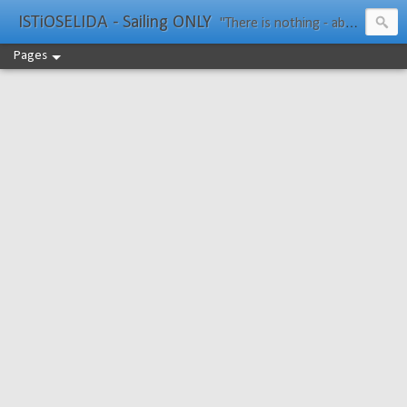
ISTiOSELIDA - Sailing ONLY
"There is nothing - absolutely nothing - half so much worth doing as simply messing about in boats." Water Rat, Kenneth Grahame
Pages