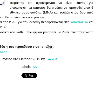
Southern Spars' global operation and product offe
τετραετής και προκειμένου να είναι ικανός για
previous version of the site.
υποψηφιότητα κάποιος θα πρέπει να προταθεί από 5
εθνικές ομοσπονδίες (ΜΝΑ) και τουλάχιστον δυο από
"With eye-catching images of some of Southern 
υς θα πρέπει να είναι γυναίκες.
projects, the new, more visual home page provides
οί της ISAF για την εκλογή περιγράφονται στο
και
καταστατικό
with access to a wide range of information with ju
 ISAF.
clicks of their mouse. I think we're on the mark w
ραφικά του κάθε υποψήφιου μπορείτε να δείτε στο παρακάτω
usability, providing quick access to details of th
products, technology, services and news," said 
Director, Mark Hauser.
θέση του προέδρου είναι οι εξής:
ρα >>>
Posted
3rd October 2012
by
Panos D
Labels:
ISAF