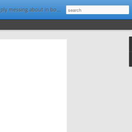
ats." Water Rat, Kenneth Grahame
ches New
n Spars has
pars.com.
imagery, and
isting and
ail about the