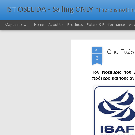
ISTiOSELIDA - Sailing ONLY
"There is nothing - a
Magazine
Home
About Us
Products
Polars & Performance
Adv
Ο κ. Γιώ
OCT
3
Τον Νοέμβριο του 2
πρόεδρο και τους αν