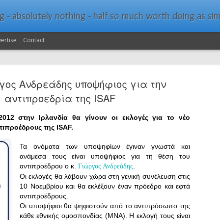
bsolutely nothing - half so much worth doing as simply messing about in bo
ertise
Contact
ργος Ανδρεάδης υποψήφιος για την
αντιπροεδρία της ISAF
012 στην Ιρλανδία θα γίνουν οι εκλογές για το νέο
τιπροέδρους της ISAF.
Southern Spars Laun
JAN
19
Website
Τα ονόματα των υποψηφίων έγιναν γνωστά και
ανάμεσα τους είναι υποψήφιος για τη θέση του
North Technology Group (NTG) company Souther
αντιπροέδρου ο κ.
.
Γιώργος Ανδρεάδης
launched a brand-new website at www.southerns
Οι εκλογές θα λάβουν χώρα στη γενική συνέλευση στις
10 Νοεμβρίου και θα εκλέξουν έναν πρόεδρο και εφτά
With an emphasis on quality information, video, 
αντιπροέδρους.
interactive elements, the new website provides ex
Οι υποψήφιοι θα ψηφιστούν από το αντιπρόσωπο της
prospective customers with considerably more det
κάθε εθνικής ομοσπονδίας (ΜΝΑ). Η εκλογή τους είναι