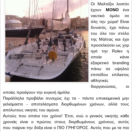
Οι Μαλτέζοι λοιπόν
έχουν
ΜΟΝΟ
ένα
ναυτικό όμιλο σε
όλη την χώρα! Είναι
δυνατός, έχει πάνω
του όλο τον στόλο
της Μάλτας και έχει
προσελκύσει ως χορ
ηγό την Rolex η
οποία κάνει
εξαιρετικό branding
πάνω σε υψηλού
επιπέδου επίλεκτες
αθλητικές
διοργανώσεις, οι
οποίες προάγουν την ευγενή άμιλλα.
Παράλληλα προβάλει συνεχώς όχι τα - πάντα υποκειμενικά μην
γελιόμαστε - αποτελέσματα διορθωμένων χρόνων, αλλά τους
απόλυτους νικητές του αγώνα.
Αυτούς που σπάνε τον χρόνο! Έτσι, ενώ ο γενικός νικητής κάθε
χρονιάς είναι ο πρώτος στους διορθωμένους χρόνους, αυτός
που παίρνει την δόξα είναι ο ΠΙΟ ΓΡΗΓΟΡΟΣ. Αυτός που με τα πιο