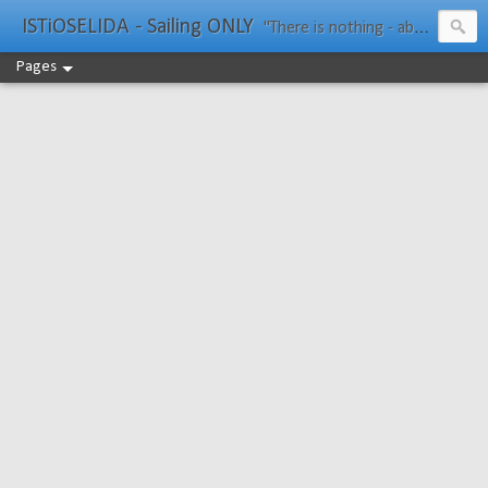
ISTiOSELIDA - Sailing ONLY
"There is nothing - absolutely nothing - half so much worth doing as simply messing about in boats." Water Rat, Kenneth Grahame
Pages