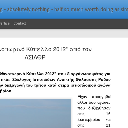
bsolutely nothing - half so much worth doing as simply messing about in bo
ertise
Contact
νοπωρινό Κύπελλο 2012" από τον
ΑΣΙΑΘΡ
θινοπωρινό Κύπελλο 2012" που διοργάνωσε φέτος για
Southern Spars Laun
JAN
τικός Σύλλογος Ιστιοπλόων Ανοικτής Θάλασσας Ρόδου
19
Website
ην διεξαγωγή του τρίτου κατά σειρά ιστιοπλοϊκού αγώνα
μβρίου.
North Technology Group (NTG) company Souther
Είχαν προηγηθεί
launched a brand-new website at www.southerns
άλλοι δυο αγώνες
που διεξήχθησαν
With an emphasis on quality information, video, 
στις 16
interactive elements, the new website provides ex
Σεπτεμβρίου και
prospective customers with considerably more det
στις 21