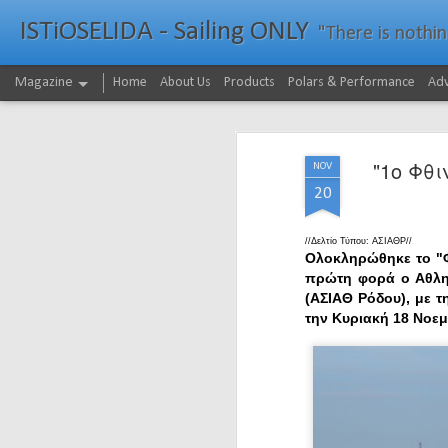
ISTiOSELIDA - Sailing ONLY
"There is nothing - a
Magazine
Home
About Us
Products
Polars & Performance
Adv
"1o Φθι
NOV
20
//Δελτίο Τύπου: ΑΣΙΑΘΡ//
Ολοκληρώθηκε το "Φ
πρώτη φορά ο Αθλη
(ΑΣΙΑΘ Ρόδου), με τ
την Κυριακή 18 Νοε