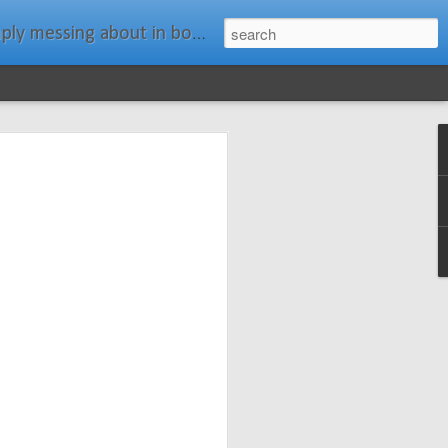
ats." Water Rat, Kenneth Grahame
ches New
n Spars has
pars.com.
imagery, and
isting and
ail about the