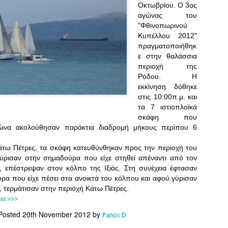
Southern Spars' global operation and product offe
Οκτωβρίου. Ο 3ος
previous version of the site.
αγώνας του
"Φθινοπωρινού
"With eye-catching images of some of Southern 
Κυπέλλου 2012"
projects, the new, more visual home page provides
πραγματοποιήθηκ
with access to a wide range of information with ju
ε στην θαλάσσια
clicks of their mouse. I think we're on the mark w
περιοχή της
usability, providing quick access to details of th
Ρόδου. Η
products, technology, services and news," said 
εκκίνηση δόθηκε
Director, Mark Hauser.
στις 10:00π.μ. και
τα 7 ιστιοπλοϊκά
σκάφη που
γώνα ακολούθησαν παράκτια διαδρομή μήκους περίπου 6
άτω Πέτρες, τα σκάφη κατευθύνθηκαν προς την περιοχή του
γύρισαν στην σημαδούρα που είχε στηθεί απέναντι από τον
, επέστρεψαν στον κόλπο της Ιξιάς. Στη συνέχεια έφτασαν
ρα που είχε πέσει στα ανοικτά του κόλπου και αφού γύρισαν
, τερμάτισαν στην περιοχή Κάτω Πέτρες.
ρα >>>
Posted
20th November 2012
by
Panos D