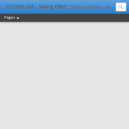
ISTiOSELIDA - Sailing ONLY
"There is nothing - absolutely nothing - half so much worth doing as simply messing about in boats." Water Rat, Kenneth Grahame
Pages