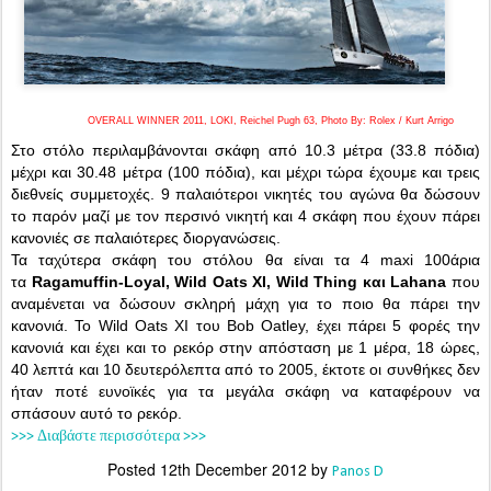
OVERALL WINNER 2011, LOKI, Reichel Pugh 63,
Photo By: Rolex / Kurt Arrigo
Στο στόλο περιλαμβάνονται σκάφη από 10.3 μέτρα (33.8 πόδια)
μέχρι και 30.48 μέτρα (100 πόδια), και μέχρι τώρα έχουμε και τρεις
διεθνείς συμμετοχές. 9 παλαιότεροι νικητές του αγώνα θα δώσουν
το παρόν μαζί με τον περσινό νικητή και 4 σκάφη που έχουν πάρει
κανονιές σε παλαιότερες διοργανώσεις.
Τα ταχύτερα σκάφη του στόλου θα είναι τα 4 maxi 100άρια
τα
Ragamuffin-Loyal, Wild Oats XI, Wild Thing και Lahana
που
αναμένεται να δώσουν σκληρή μάχη για το ποιο θα πάρει την
κανονιά.
Το Wild Oats XI του Bob Oatley, έχει πάρει 5 φορές την
κανονιά και έχει και το ρεκόρ στην απόσταση με 1 μέρα, 18 ώρες,
40 λεπτά και 10 δευτερόλεπτα από το 2005, έκτοτε οι συνθήκες δεν
ήταν ποτέ ευνοϊκές για τα μεγάλα σκάφη να καταφέρουν να
σπάσουν αυτό το ρεκόρ.
>>> Διαβάστε περισσότερα >>>
Posted
12th December 2012
by
Panos D