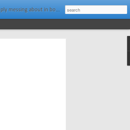
ats." Water Rat, Kenneth Grahame
ches New
n Spars has
pars.com.
imagery, and
isting and
ail about the