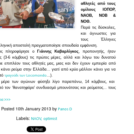
Southern Spars' global operation and product offe
αθλητές από τους
previous version of the site.
ομίλους ΙΟΠΟΡ,
ΝΑΟΒ, ΝΟΒ &
"With eye-catching images of some of Southern 
ΝΟΘ.
projects, the new, more visual home page provides
Παρά τις δύσκολες,
with access to a wide range of information with ju
και άγνωστες για
clicks of their mouse. I think we're on the mark w
τους Έλληνες
usability, providing quick access to details of th
λληνική αποστολή πραγματοποίησε σπουδαία εμφάνιση.
products, technology, services and news," said 
μας πληροφόρησε ο
Γιάννης Καβαρλίγκος
, προπονητής, ήταν
Director, Mark Hauser.
 (3-6 κόμβους) τις πρώτες μέρες, αλλά και λόγω του δυνατού
ε επιπλέον τους αθλητές μας, μιας και δεν έχουν εμπειρία από
 κάνει ρεύμα στην Ελλάδα... γιατί από κρύο μάλλον κάνει για να
στό
...).
τραγούδι των Locomondo
α μέρα των αγώνων φύσηξε λίγο παραπάνω, 14 κόμβους, και
ό τον 'θανατηφόρο' συνδυασμό μπουνάτσας και ρεύματος... τους
ρα >>>
Posted
10th January 2013
by
Panos D
Labels:
NAOV
optimist