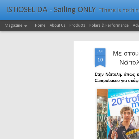
ISTiOSELIDA - Sailing ONLY
"There is nothing - a
Magazine
Home
About Us
Products
Polars & Performance
Adv
Με σπου
JAN
10
Νάπολ
Στην Νάπολη, όπως κά
Campobasso για σκάφ