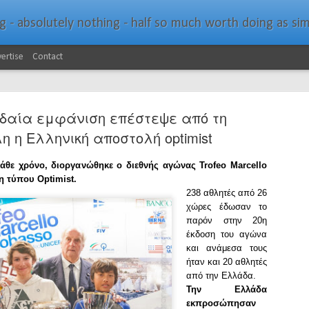
bsolutely nothing - half so much worth doing as simply messing about in bo
ertise
Contact
δαία εμφάνιση επέστεψε από τη
η η Ελληνική αποστολή optimist
θε χρόνο, διοργανώθηκε ο διεθνής αγώνας Trofeo Marcello
η τύπου Optimist.
Southern Spars Laun
JAN
238 αθλητές από 26
19
Website
χώρες έδωσαν το
παρόν στην 20η
North Technology Group (NTG) company Souther
έκδοση του αγώνα
launched a brand-new website at www.southerns
και ανάμεσα τους
ήταν και 20 αθλητές
With an emphasis on quality information, video, 
από την Ελλάδα.
interactive elements, the new website provides ex
Την Ελλάδα
prospective customers with considerably more det
εκπροσώπησαν