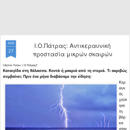
Ι.Ο.Πάτρας: Αντικεραυνική
MAR
27
προστασία μικρών σκαφών
//Δελτίο Τύπου: Ι.Ο.Πάτρας//
Καταιγίδα στη θάλασσα. Κοντά ή μακριά από τη στεριά. Τι ακριβώς
συμβαίνει; Πριν ένα μήνα διαβάσαμε την είδηση:
Κερ
αυν
ός
χτύπ
ησε
τη
βάρ
κα
στην