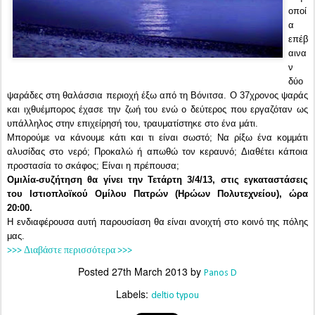
οποί
α
επέβ
αινα
ν
δύο
ψαράδες στη θαλάσσια περιοχή έξω από τη Βόνιτσα. Ο 37χρονος ψαράς
και ιχθυέμπορος έχασε την ζωή του ενώ ο δεύτερος που εργαζόταν ως
υπάλληλος στην επιχείρησή του, τραυματίστηκε στο ένα μάτι.
Μπορούμε να κάνουμε κάτι και τι είναι σωστό; Να ρίξω ένα κομμάτι
αλυσίδας στο νερό; Προκαλώ ή απωθώ τον κεραυνό; Διαθέτει κάποια
προστασία το σκάφος; Είναι η πρέπουσα;
Ομιλία-συζήτηση θα γίνει την Τετάρτη 3/4/13, στις εγκαταστάσεις
του Ιστιοπλοϊκού Ομίλου Πατρών (Ηρώων Πολυτεχνείου), ώρα
20:00.
Η ενδιαφέρουσα αυτή παρουσίαση θα είναι ανοιχτή στο κοινό της πόλης
μας.
>>> Διαβάστε περισσότερα >>>
Posted
27th March 2013
by
Panos D
Labels:
deltio typou