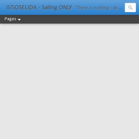
ISTiOSELIDA - Sailing ONLY
"There is nothing - absolutely nothing - half so much worth doing as simply messing about in boats." Water Rat, Kenneth Grahame
Pages