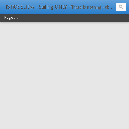
ISTiOSELIDA - Sailing ONLY
"There is nothing - absolutely nothing - half so much worth doing as simply messing about in boats." Water Rat, Kenneth Grahame
Pages