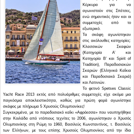
Κέρκυρα για να
αγωνιστούν στις Σπέτσες,
ενώ σημαντικές ήταν και οι
συμμετοχές από το
εξωτερικό.
Τα σκάφη αγωνίστηκαν
στις ακόλουθες κατηγορίες:
Κλασσικών Σκαφών
(Κατηγορία Α’ και
Κατηγορία Β’ και Spirit of
Tradition), Παραδοσιακών
Σκαριών (Ελληνικά Καΐκια
και Παραδοσιακά Σκαριά)
και Λατινιών.
Το φετινό Spetses Classic
Yacht Race 2013 εκτός από πολυάριθμες συμμετοχές είχε ακόμα μια
παγκόσμια αποκλειστικότητα, καθώς για πρώτη φορά αγωνίστηκε
σκάφος με πλήρωμα 5 Χρυσούς Ολυμπιονίκες!
Συγκεκριμένα, με το παραδοσιακό καΐκι «Αφρόεσσα» που ναυπηγήθηκε
στην Κοιλάδα από ντόπιους τεχνίτες το 2006, αγωνίστηκαν ο Χρυσός
Ολυμπιονίκης στη Ρώμη το 1960, Βασιλεύς Κωνσταντίνος, τ. Βασιλεύς
των Ελλήνων, με τους επίσης Χρυσούς Ολυμπιονίκες από την ίδια